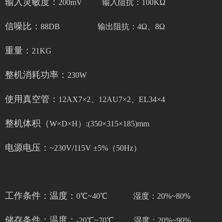
输入灵敏度：
200mV 输入阻抗：100KΩ
信噪比：
88DB 输出阻抗：4Ω、8Ω
重量：
21KG
整机消耗功率：
230W
使用真空管：
12AX7×2、12AU7×2、EL34×4
整机体积（
W×D×H）:(350×315×185)mm
电源电压：
~230V/115V ±5%（50Hz）
工作条件：温度：
0℃~40℃ 湿度：20%~80%
储存条件：温度：
-20℃~70℃ 湿度：20%~90%